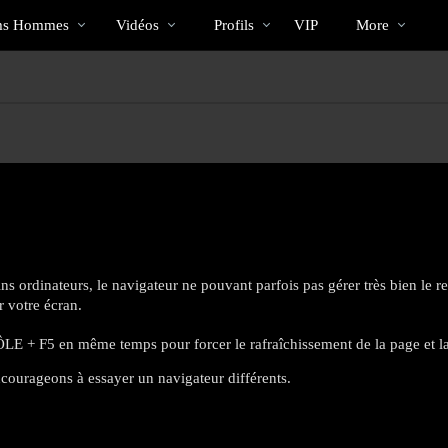
Tendance
bio
Special
s Hommes
Vidéos
Profils
VIP
More
 ordinateurs, le navigateur ne pouvant parfois pas gérer très bien le re
r votre écran.
E + F5 en même temps pour forcer le rafraîchissement de la page et la
courageons à essayer un navigateur différents.
LIMITED TIME OFFER!