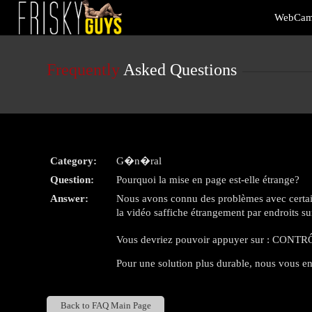
Live
WebCam
Cams
User
status
Frequently
Asked Questions
Category:
G�n�ral
Question:
Pourquoi la mise en page est-elle étrange?
Answer:
Nous avons connu des problèmes avec certains
la vidéo saffiche étrangement par endroits su
Vous devriez pouvoir appuyer sur : CONTRÔL
Pour une solution plus durable, nous vous en
Back to FAQ Main Page