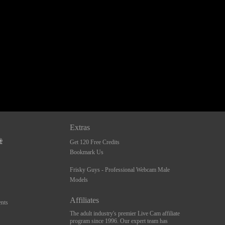
Extras
Get 120 Free Credits
Bookmark Us
Frisky Guys - Professional Webcam Male
Models
Affiliates
nts
The adult industry's premier Live Cam affiliate
program since 1996. Our expert team has